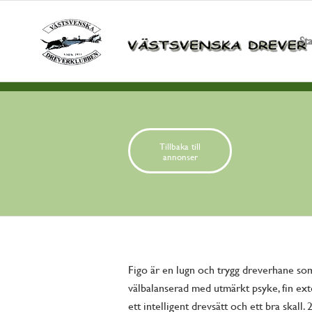
St
Tillbaka till
annonser
Figo är en lugn och trygg dreverhane so
välbalanserad med utmärkt psyke, fin exte
ett intelligent drevsätt och ett bra ska