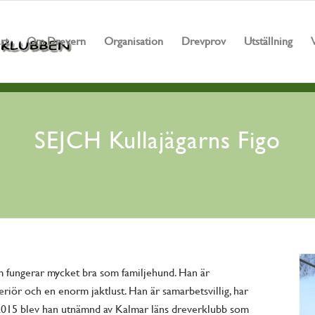
art
Om Drevern
Organisation
Drevprov
Utställning
SEJCH Kullajägarns Figo
m fungerar mycket bra som familjehund. Han är
riör och en enorm jaktlust. Han är samarbetsvillig, har
ll. 2015 blev han utnämnd av Kalmar läns dreverklubb som