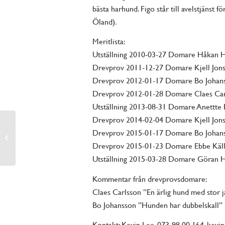
bästa harhund. Figo står till avelstjänst f
Öland).
Meritlista:
Utställning 2010-03-27 Domare Håkan Hed
Drevprov 2011-12-27 Domare Kjell Jon
Drevprov 2012-01-17 Domare Bo Johan
Drevprov 2012-01-28 Domare Claes Car
Utställning 2013-08-31 Domare Anettte E
Drevprov 2014-02-04 Domare Kjell Jon
Drevprov 2015-01-17 Domare Bo Johan
Brånshults Thorsten
Drevprov 2015-01-23 Domare Ebbe Käl
Utställning 2015-03-28 Domare Göran Hal
Kommentar från drevprovsdomare:
Claes Carlsson ”En ärlig hund med stor j
Bo Johansson ”Hunden har dubbelskall”
Kontakt: Kevin Lee, 073-98 00 164, kev