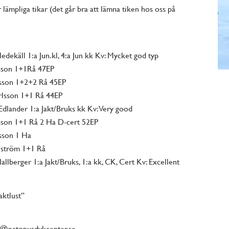
ör lämpliga tikar (det går bra att lämna tiken hos oss på
ekäll 1:a Jun.kl, 4:a Jun kk Kv: Mycket god typ
sson 1+1Rå 47EP
sson 1+2+2 Rå 45EP
lsson 1+1 Rå 44EP
dlander 1:a Jakt/Bruks kk Kv: Very good
sson 1+1 Rå 2 Ha D-cert 52EP
sson 1 Ha
lström 1+1 Rå
lberger 1:a Jakt/Bruks, 1:a kk, CK, Cert Kv: Excellent
aktlust”
in@octopusdykcenter.se