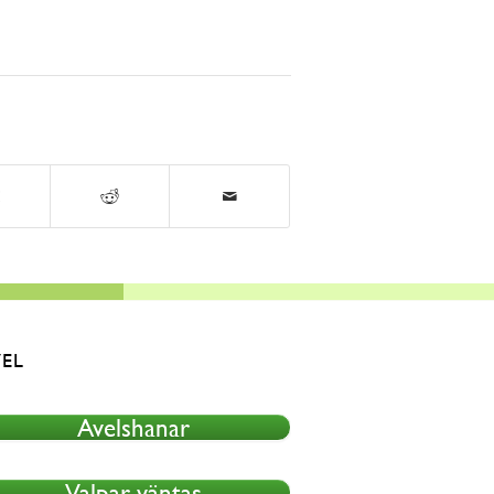
EL
Avelshanar
Valpar väntas